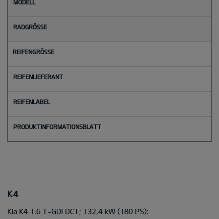
M
o
d
e
l
l
Radgröße
Reifengröße
Reifenlieferant
Reifenlabel
K4
Kia K4 1.6 T-GDI DCT; 132,4 kW
(180 PS):