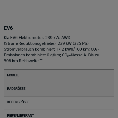
EV6
Kia EV6 Elektromotor, 239 kW, AWD
(Strom/Reduktionsgetriebe); 239 kW (325 PS):
Stromverbrauch kombiniert 17,2 kWh/100 km; CO₂-
Emissionen kombiniert 0 g/km; CO₂-Klasse A. Bis zu
506 km Reichweite.
**
M
o
d
e
l
l