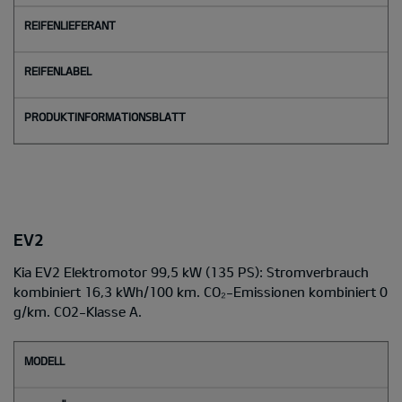
EV2
Kia EV2 Elektromotor 99,5 kW (135 PS): Stromverbrauch
kombiniert 16,3 kWh/100 km. CO₂-Emissionen kombiniert 0
g/km. CO2-Klasse A.
M
o
d