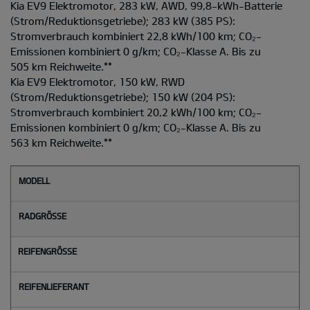
Kia EV9 Elektromotor, 283 kW, AWD, 99,8-kWh-Batterie
(Strom/Reduktionsgetriebe); 283 kW (385 PS):
Stromverbrauch kombiniert 22,8 kWh/100 km; CO₂-
Emissionen kombiniert 0 g/km; CO₂-Klasse A. Bis zu
505 km Reichweite.
**
Kia EV9 Elektromotor, 150 kW, RWD
(Strom/Reduktionsgetriebe); 150 kW (204 PS):
Stromverbrauch kombiniert 20,2 kWh/100 km; CO₂-
Emissionen kombiniert 0 g/km; CO₂-Klasse A. Bis zu
563 km Reichweite.
**
M
o
d
e
l
l
Radgröße
Reifengröße
Reifenlieferant
Reifenlabel