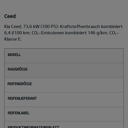
Ceed
Kia Ceed; 73,6 kW (100 PS): Kraftstoffverbrauch kombiniert
6,4 l/100 km; CO₂-Emissionen kombiniert 146 g/km. CO₂-
Klasse E.
M
o
d
e
l
l
Radgröße
Reifengröße
Reifenlieferant
Reifenlabel