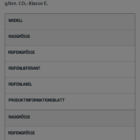
g/km. CO₂-Klasse E.
M
o
d
e
l
l
Radgröße
Reifengröße
Reifenlieferant
Reifenlabel