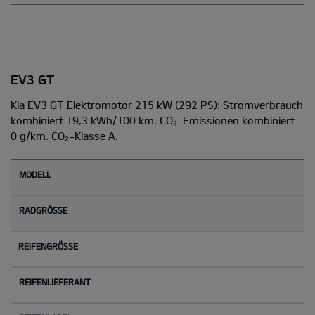
EV3 GT
Kia EV3 GT Elektromotor 215 kW (292 PS): Stromverbrauch
kombiniert 19,3 kWh/100 km. CO₂-Emissionen kombiniert
0 g/km. CO₂-Klasse A.
M
o
d
e
l
l
Radgröße
Reifengröße
Reifenlieferant
Reifenlabel