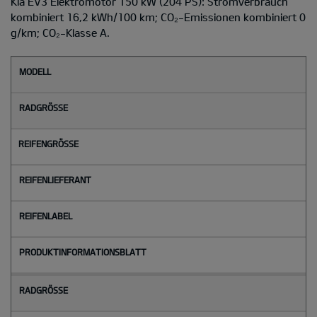
Kia EV3 Elektromotor 150 kW (204 PS): Stromverbrauch
kombiniert 16,2 kWh/100 km; CO₂-Emissionen kombiniert 0
g/km; CO₂-Klasse A.
M
o
d
e
l
l
Radgröße
Reifengröße
Reifenlieferant
Reifenlabel