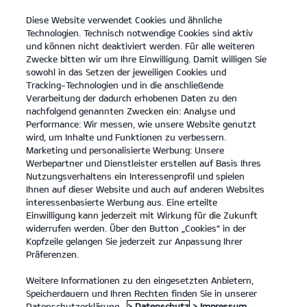
Diese Website verwendet Cookies und ähnliche
open
Technologien. Technisch notwendige Cookies sind aktiv
menu
und können nicht deaktiviert werden. Für alle weiteren
KONTAKT
Zwecke bitten wir um Ihre Einwilligung. Damit willigen Sie
sowohl in das Setzen der jeweiligen Cookies und
Tracking-Technologien und in die anschließende
REIFENLABELINFORMATION
Verarbeitung der dadurch erhobenen Daten zu den
nachfolgend genannten Zwecken ein: Analyse und
Performance: Wir messen, wie unsere Website genutzt
INFOS ZU REIFENLABELN
wird, um Inhalte und Funktionen zu verbessern.
Marketing und personalisierte Werbung: Unsere
Klare Informationen für bessere
Werbepartner und Dienstleister erstellen auf Basis Ihres
Kaufentscheidungen.
Nutzungsverhaltens ein Interessenprofil und spielen
Ihnen auf dieser Website und auch auf anderen Websites
Reifentypen vergleichen? Das geht ganz einfach: Die
interessenbasierte Werbung aus. Eine erteilte
Symbole des Reifenlabels helfen dir dabei.
Einwilligung kann jederzeit mit Wirkung für die Zukunft
widerrufen werden. Über den Button „Cookies“ in der
Kopfzeile gelangen Sie jederzeit zur Anpassung Ihrer
Präferenzen.
Weitere Informationen zu den eingesetzten Anbietern,
Speicherdauern und Ihren Rechten finden Sie in unserer
Datenschutzerklärung.
> Datenschutz
> Impressum