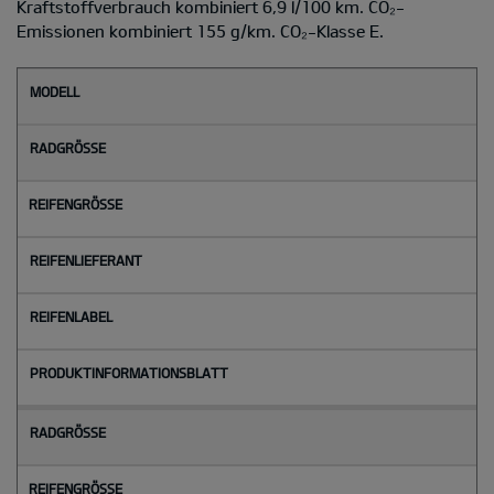
Kraftstoffverbrauch kombiniert 6,9 l/100 km. CO₂-
Emissionen kombiniert 155 g/km. CO₂-Klasse E.
M
o
d
e
l
l
Radgröße
Reifengröße
Reifenlieferant
Reifenlabel