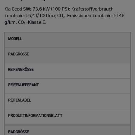
Kia Ceed SW; 73,6 kW (100 PS): Kraftstoffverbrauch
kombiniert 6,4 l/100 km; CO₂-Emissionen kombiniert 146
g/km. CO₂-Klasse E.
M
o
d
e
l
l
Radgröße
Reifengröße
Reifenlieferant
Reifenlabel