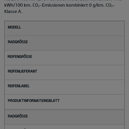
kWh/100 km. CO₂-Emissionen kombiniert 0 g/km. CO₂-
Klasse A.
M
o
d
e
l
l
Radgröße
Reifengröße
Reifenlieferant
Reifenlabel