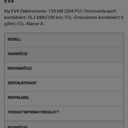
EV4
Kia EV4 Elektromotor 150 kW (204 PS): Stromverbrauch
kombiniert 16,2 kWh/100 km; CO₂-Emissionen kombiniert 0
g/km; CO₂-Klasse A.
M
o
d
e
l
l
Radgröße
Reifengröße
Reifenlieferant
Reifenlabel