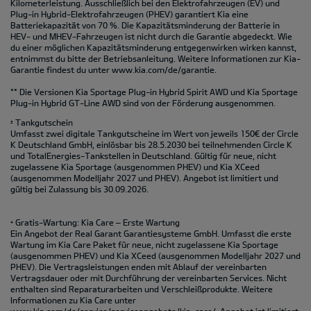
Kilometerleistung. Ausschließlich bei den Elektrofahrzeugen (EV) und
Plug-in Hybrid-Elektrofahrzeugen (PHEV) garantiert Kia eine
Batteriekapazität von 70 %. Die Kapazitätsminderung der Batterie in
HEV- und MHEV-Fahrzeugen ist nicht durch die Garantie abgedeckt. Wie
du einer möglichen Kapazitätsminderung entgegenwirken wirken kannst,
entnimmst du bitte der Betriebsanleitung. Weitere Informationen zur Kia-
Garantie findest du unter
www.kia.com/de/garantie.
** Die Versionen Kia Sportage Plug-in Hybrid Spirit AWD und Kia Sportage
Plug-in Hybrid GT-Line AWD sind von der Förderung ausgenommen.
Tankgutschein
3
Umfasst zwei digitale Tankgutscheine im Wert von jeweils 150€ der Circle
K Deutschland GmbH, einlösbar bis 28.5.2030 bei teilnehmenden Circle K
und TotalEnergies-Tankstellen in Deutschland. Gültig für neue, nicht
zugelassene Kia Sportage (ausgenommen PHEV) und Kia XCeed
(ausgenommen Modelljahr 2027 und PHEV). Angebot ist limitiert und
gültig bei Zulassung bis 30.09.2026.
Gratis-Wartung: Kia Care – Erste Wartung
4
Ein Angebot der Real Garant Garantiesysteme GmbH. Umfasst die erste
Wartung im Kia Care Paket für neue, nicht zugelassene Kia Sportage
(ausgenommen PHEV) und Kia XCeed (ausgenommen Modelljahr 2027 und
PHEV). Die Vertragsleistungen enden mit Ablauf der vereinbarten
Vertragsdauer oder mit Durchführung der vereinbarten Services. Nicht
enthalten sind Reparaturarbeiten und Verschleißprodukte. Weitere
Informationen zu Kia Care unter
www.kia.com/de/service/serviceangebote/kia-care/.
Angebot ist limitiert