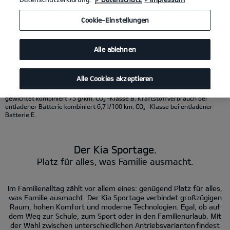
KI-generierter Inhalt.
Cookie-Einstellungen
Kia Sportage 1.6 T-GDI 48V AWD DCT
(Benzin/Automatik); 132 kW (180 PS):
Kraftstoffverbrauch kombiniert 7,8 l/100 km; CO
-Emissionen kombiniert
2
177 g/km. CO
-Klasse G.
2
Alle ablehnen
Kia Sportage Hybrid 1.6 T-GDI Hybrid AWD
(Benzin/Automatik); 176 kW (239
PS): Kraftstoffverbrauch kombiniert 6,5 l/100 km; CO
- Emissionen
2
kombiniert 147 g/km. CO
-Klasse E.
2
Kia Sportage Plug-in Hybrid 1.6 T-GDI AT AWD
(Benzin/Strom/Automatik);
Alle Cookies akzeptieren
212 kW (288 PS): Kraftstoffverbrauch gewichtet kombiniert 3,3 l/100 km;
Stromverbrauch gewichtet kombiniert 11,1 kWh/100 km; CO
-Emissionen
2
gewichtet kombiniert 75 g/km. CO
-Klasse B. Kraftstoffverbrauch bei
2
entladener Batterie kombiniert 6,7 l/100 km. CO
-Klasse bei entladener
2
Batterie E.
Der Kia Sportage.
Platz für alles, was Familie ausmacht.
Im Familienalltag zählt vor allem eines: genügend Platz für alles,
was Familie ausmacht. Der Kia Sportage verbindet großzügigen
Raum, hohen Komfort und moderne Technologien. Egal, ob auf
dem Weg zur Schule, zum Sport oder in den Familienurlaub. Mit
der Wahl zwischen unterschiedlichen Antriebsvarianten findest