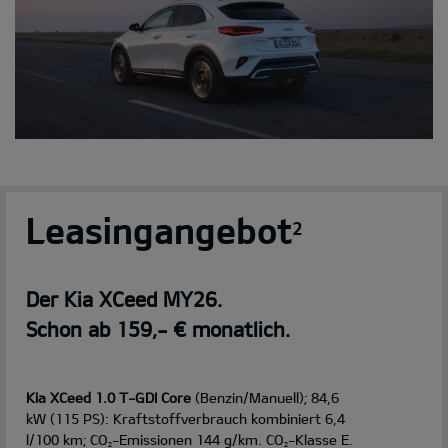
Leasingangebot
2
Der Kia XCeed MY26.
Schon ab 159,- € monatlich.
Kia XCeed 1.0 T-GDI Core
(Benzin/Manuell); 84,6
kW (115 PS): Kraftstoffverbrauch kombiniert 6,4
l/100 km; CO
-Emissionen 144 g/km. CO
-Klasse E.
2
2